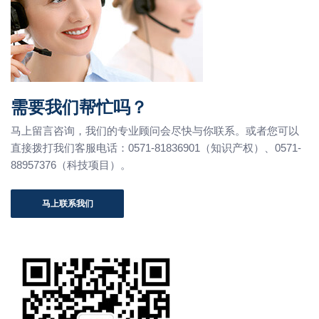
需要我们帮忙吗？
马上留言咨询，我们的专业顾问会尽快与你联系。或者您可以
直接拨打我们客服电话：0571-81836901（知识产权）、0571-
88957376（科技项目）。
马上联系我们