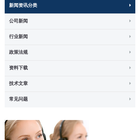
新闻资讯分类
公司新闻
行业新闻
政策法规
资料下载
技术文章
常见问题