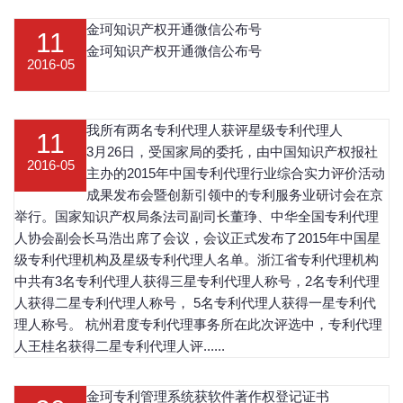
金珂知识产权开通微信公布号
11
金珂知识产权开通微信公布号
2016-05
我所有两名专利代理人获评星级专利代理人
11
3月26日，受国家局的委托，由中国知识产权报社
2016-05
主办的2015年中国专利代理行业综合实力评价活动
成果发布会暨创新引领中的专利服务业研讨会在京
举行。国家知识产权局条法司副司长董琤、中华全国专利代理
人协会副会长马浩出席了会议，会议正式发布了2015年中国星
级专利代理机构及星级专利代理人名单。浙江省专利代理机构
中共有3名专利代理人获得三星专利代理人称号，2名专利代理
人获得二星专利代理人称号， 5名专利代理人获得一星专利代
理人称号。 杭州君度专利代理事务所在此次评选中，专利代理
人王桂名获得二星专利代理人评......
金珂专利管理系统获软件著作权登记证书