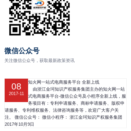
微信公众号
关注微信公众号，获取最新政策资讯
知火网一站式电商服务平台 全新上线
08
由浙江金珂知识产权服务集团主办的知火网一站
2017-11
式电商服务平台-微信公众号及小程序全新上线，服
务项目有：专利申请服务、商标申请服务、版权申
请服务、专利维权服务、法律咨询服务等，欢迎广大客户关
注。 微信公众号： 微信小程序： 浙江金珂知识产权服务集团
2017年10月9日