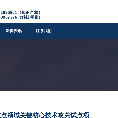
-81836901（知识产权）
-88957376（科技项目）
新闻资讯
联系我们
重点领域关键核心技术攻关试点项