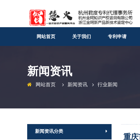
网站首页
关于我们
专利申请
新闻资讯
网站首页
新闻资讯
行业新闻
新闻资讯分类
重庆