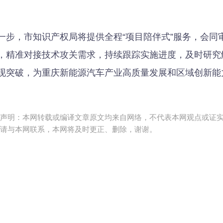
一步，市知识产权局将提供全程“项目陪伴式”服务，会同
，精准对接技术攻关需求，持续跟踪实施进度，及时研究
现突破，为重庆新能源汽车产业高质量发展和区域创新能
明：本网转载或编译文章原文均来自网络，不代表本网观点或证实
请与本网联系，本网将及时更正、删除，谢谢。