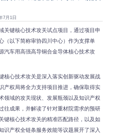
年7月1日
域关键核心技术攻关试点项目，通过项目申
心（以下简称审协四川中心）作为支撑单
源汽车用高强高导铜合金导体核心技术攻
键核心技术攻关是深入落实创新驱动发展战
识产权局将全力支持项目推进，确保取得实
术领域的攻关现状、发展瓶颈以及知识产权
过往成果，并解读了针对重材院需求的预研
关键核心技术攻关的精准匹配路径，以及如
知识产权全链条服务效能等议题展开了深入