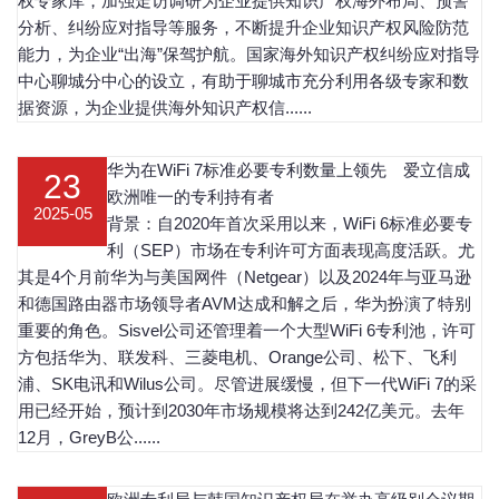
权专家库，加强走访调研为企业提供知识产权海外布局、预警
分析、纠纷应对指导等服务，不断提升企业知识产权风险防范
能力，为企业“出海”保驾护航。国家海外知识产权纠纷应对指导
中心聊城分中心的设立，有助于聊城市充分利用各级专家和数
据资源，为企业提供海外知识产权信......
华为在WiFi 7标准必要专利数量上领先 爱立信成
23
欧洲唯一的专利持有者
2025-05
‌背景‌：自2020年首次采用以来，WiFi 6标准必要专
利（SEP）市场在专利许可方面表现高度活跃。尤
其是4个月前华为与美国网件（Netgear）以及2024年与亚马逊
和德国路由器市场领导者AVM达成和解之后，华为扮演了特别
重要的角色。Sisvel公司还管理着一个大型WiFi 6专利池，许可
方包括华为、联发科、三菱电机、Orange公司、松下、飞利
浦、SK电讯和Wilus公司。尽管进展缓慢，但下一代WiFi 7的采
用已经开始，预计到2030年市场规模将达到242亿美元。去年
12月，GreyB公......