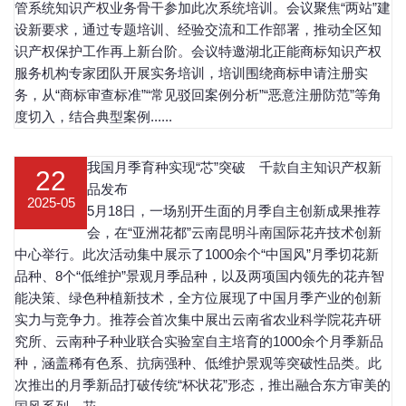
管系统知识产权业务骨干参加此次系统培训。会议聚焦“两站”建
设新要求，通过专题培训、经验交流和工作部署，推动全区知
识产权保护工作再上新台阶。会议特邀湖北正能商标知识产权
服务机构专家团队开展实务培训，培训围绕商标申请注册实
务，从“商标审查标准”“常见驳回案例分析”“恶意注册防范”等角
度切入，结合典型案例......
我国月季育种实现“芯”突破 千款自主知识产权新
22
品发布
2025-05
5月18日，一场别开生面的月季自主创新成果推荐
会，在“亚洲花都”云南昆明斗南国际花卉技术创新
中心举行。此次活动集中展示了1000余个“中国风”月季切花新
品种、8个“低维护”景观月季品种，以及两项国内领先的花卉智
能决策、绿色种植新技术，全方位展现了中国月季产业的创新
实力与竞争力。推荐会首次集中展出云南省农业科学院花卉研
究所、云南种子种业联合实验室自主培育的1000余个月季新品
种，涵盖稀有色系、抗病强种、低维护景观等突破性品类。此
次推出的月季新品打破传统“杯状花”形态，推出融合东方审美的