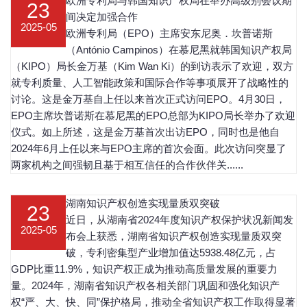
欧洲专利局与韩国知识产权局在举办高级别会议期
23
间决定加强合作
2025-05
欧洲专利局（EPO）主席安东尼奥．坎普诺斯
（António Campinos）在慕尼黑就韩国知识产权局
（KIPO）局长金万基（Kim Wan Ki）的到访表示了欢迎，双方
就专利质量、人工智能政策和国际合作等事项展开了战略性的
讨论。这是金万基自上任以来首次正式访问EPO。4月30日，
EPO主席坎普诺斯在慕尼黑的EPO总部为KIPO局长举办了欢迎
仪式。如上所述，这是金万基首次出访EPO，同时也是他自
2024年6月上任以来与EPO主席的首次会面。此次访问突显了
两家机构之间强韧且基于相互信任的合作伙伴关......
湖南知识产权创造实现量质双突破
23
近日，从湖南省2024年度知识产权保护状况新闻发
2025-05
布会上获悉，湖南省知识产权创造实现量质双突
破，专利密集型产业增加值达5938.48亿元，占
GDP比重11.9%，知识产权正成为推动高质量发展的重要力
量。2024年，湖南省知识产权各相关部门巩固和强化知识产
权“严、大、快、同”保护格局，推动全省知识产权工作取得显著