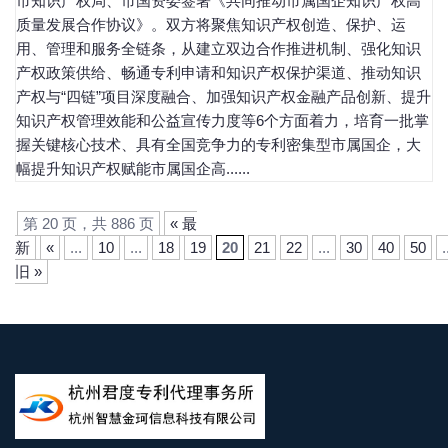
市知识产权局、市国资委签署《共同推动市属国企知识产权高
质量发展合作协议》。双方将聚焦知识产权创造、保护、运
用、管理和服务全链条，从建立双边合作推进机制、强化知识
产权政策供给、畅通专利申请和知识产权保护渠道、推动知识
产权与“四链”项目深度融合、加强知识产权金融产品创新、提升
知识产权管理效能和公益宣传力度等6个方面着力，培育一批掌
握关键核心技术、具有全国竞争力的专利密集型市属国企，大
幅提升知识产权赋能市属国企高......
第 20 页，共 886 页
« 最
新
«
...
10
...
18
19
20
21
22
...
30
40
50
.
旧 »